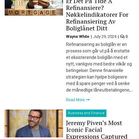
Er Det På Tide Å
Refinansiere?
Nøkkelindikatorer For
Refinansiering Av
Boliglånet Ditt
Wayne White
July 29, 2024
0
Refinansiering av boliglån er en
prosess som går ut på å erstatte
et eksisterende boliglån med et
nytt, vanligvis med bedre vilkår og
betingelser. Denne finansielle
strategien kan hjelpe boligeiere
med å spare penger ved å senke
de månedlige låneutbetalingene,…
Read More
Business and Finance
Jeremy Piven’s Most
Iconic Facial
Expressions Captured