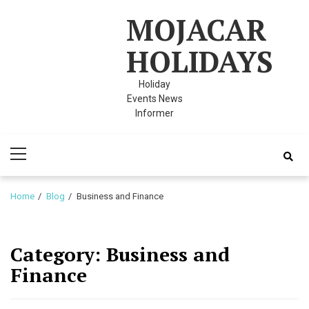
Skip
Skip
MOJACAR
to
to
navigation
content
HOLIDAYS
Holiday
Events News
Informer
Primary
Menu
Home
Blog
Business and Finance
Category:
Business and
Finance