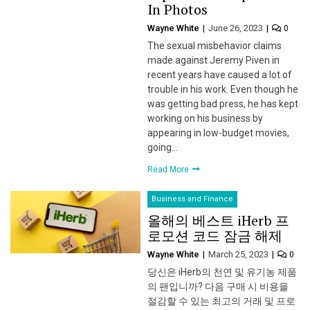
In Photos
Wayne White
June 26, 2023
0
The sexual misbehavior claims
made against Jeremy Piven in
recent years have caused a lot of
trouble in his work. Even though he
was getting bad press, he has kept
working on his business by
appearing in low-budget movies,
going…
Read More
Business and Finance
올해의 베스트 iHerb 프
로모션 코드 잠금 해제
Wayne White
March 25, 2023
0
당신은 iHerb의 천연 및 유기농 제품
의 팬입니까? 다음 구매 시 비용을
절감할 수 있는 최고의 거래 및 프로