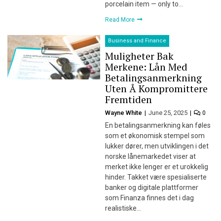
porcelain item — only to…
Read More
Business and Finance
Muligheter Bak
Merkene: Lån Med
Betalingsanmerkning
Uten Å Kompromittere
Fremtiden
Wayne White
June 25, 2025
0
En betalingsanmerkning kan føles
som et økonomisk stempel som
lukker dører, men utviklingen i det
norske lånemarkedet viser at
merket ikke lenger er et urokkelig
hinder. Takket være spesialiserte
banker og digitale plattformer
som Finanza finnes det i dag
realistiske…