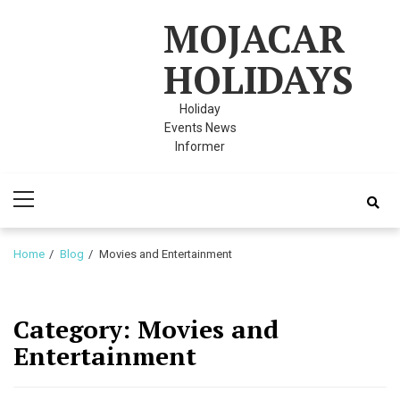
Skip
Skip
MOJACAR
to
to
navigation
content
HOLIDAYS
Holiday
Events News
Informer
Primary
Menu
Home
Blog
Movies and Entertainment
Category:
Movies and
Entertainment