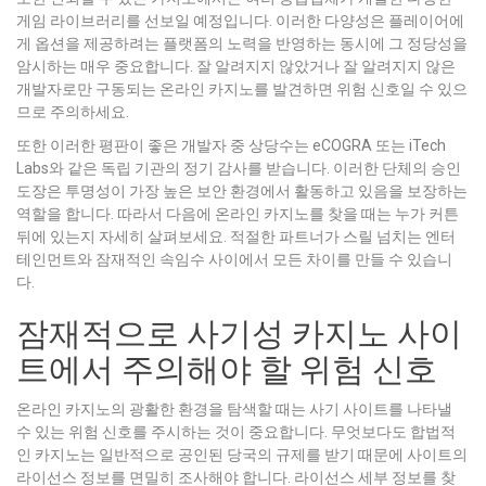
게임 라이브러리를 선보일 예정입니다. 이러한 다양성은 플레이어에
게 옵션을 제공하려는 플랫폼의 노력을 반영하는 동시에 그 정당성을
암시하는 매우 중요합니다. 잘 알려지지 않았거나 잘 알려지지 않은
개발자로만 구동되는 온라인 카지노를 발견하면 위험 신호일 수 있으
므로 주의하세요.
또한 이러한 평판이 좋은 개발자 중 상당수는 eCOGRA 또는 iTech
Labs와 같은 독립 기관의 정기 감사를 받습니다. 이러한 단체의 승인
도장은 투명성이 가장 높은 보안 환경에서 활동하고 있음을 보장하는
역할을 합니다. 따라서 다음에 온라인 카지노를 찾을 때는 누가 커튼
뒤에 있는지 자세히 살펴보세요. 적절한 파트너가 스릴 넘치는 엔터
테인먼트와 잠재적인 속임수 사이에서 모든 차이를 만들 수 있습니
다.
잠재적으로 사기성 카지노 사이
트에서 주의해야 할 위험 신호
온라인 카지노의 광활한 환경을 탐색할 때는 사기 사이트를 나타낼
수 있는 위험 신호를 주시하는 것이 중요합니다. 무엇보다도 합법적
인 카지노는 일반적으로 공인된 당국의 규제를 받기 때문에 사이트의
라이선스 정보를 면밀히 조사해야 합니다. 라이선스 세부 정보를 찾