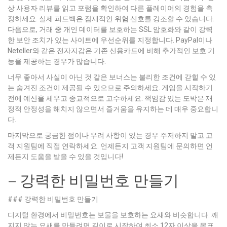
상 사용자 리뷰를 읽고 포럼을 확인하여 다른 플레이어의 경험을 측
정하세요. 실제 피드백은 잠재적인 위험 신호를 강조할 수 있습니다.
다음으로, 거래 중 개인 데이터를 보호하는 SSL 암호화와 같이 강력
한 보안 조치가 있는 사이트에 우선순위를 지정합니다. PayPal이나
Neteller와 같은 전자지갑은 기존 신용카드에 비해 추가적인 보호 기
능을 제공하는 경우가 많습니다.
너무 좋아서 사실이 아닌 것 같은 보너스는 불리한 조건에 갇힐 수 있
는 숨겨진 조건이 제공될 수 있으므로 주의하세요. 게임을 시작하기
전에 예산을 세우고 종교적으로 고수하세요. 책임감 있는 도박은 재
정적 안정성을 해치지 않으면서 즐거움을 유지하는 데 매우 중요합니
다.
마지막으로 궁금한 점이나 우려 사항이 있는 경우 주저하지 말고 고
객 지원팀에 직접 연락하세요. 언제든지 고객 지원팀에 문의하면 언
제든지 도움을 받을 수 있을 것입니다!
– 강력한 비밀번호 만들기
### 강력한 비밀번호 만들기
디지털 환경에서 비밀번호는 보물을 보호하는 요새와 비슷합니다. 깨
지지 않는 요새를 만들려면 길이로 시작하여 최소 12자 이상을 목표