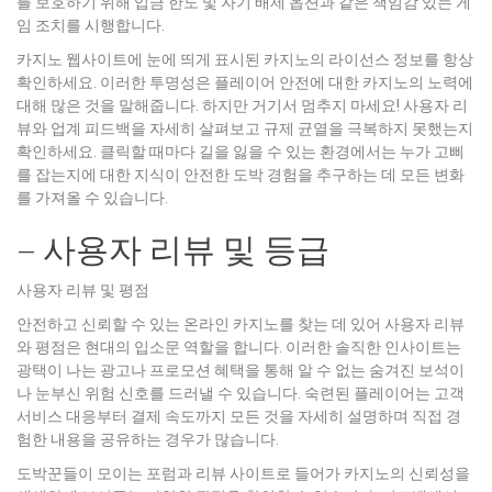
를 보호하기 위해 입금 한도 및 자기 배제 옵션과 같은 책임감 있는 게
임 조치를 시행합니다.
카지노 웹사이트에 눈에 띄게 표시된 카지노의 라이선스 정보를 항상
확인하세요. 이러한 투명성은 플레이어 안전에 대한 카지노의 노력에
대해 많은 것을 말해줍니다. 하지만 거기서 멈추지 마세요! 사용자 리
뷰와 업계 피드백을 자세히 살펴보고 규제 균열을 극복하지 못했는지
확인하세요. 클릭할 때마다 길을 잃을 수 있는 환경에서는 누가 고삐
를 잡는지에 대한 지식이 안전한 도박 경험을 추구하는 데 모든 변화
를 가져올 수 있습니다.
– 사용자 리뷰 및 등급
사용자 리뷰 및 평점
안전하고 신뢰할 수 있는 온라인 카지노를 찾는 데 있어 사용자 리뷰
와 평점은 현대의 입소문 역할을 합니다. 이러한 솔직한 인사이트는
광택이 나는 광고나 프로모션 혜택을 통해 알 수 없는 숨겨진 보석이
나 눈부신 위험 신호를 드러낼 수 있습니다. 숙련된 플레이어는 고객
서비스 대응부터 결제 속도까지 모든 것을 자세히 설명하며 직접 경
험한 내용을 공유하는 경우가 많습니다.
도박꾼들이 모이는 포럼과 리뷰 사이트로 들어가 카지노의 신뢰성을