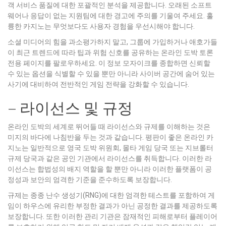
객 서비스 품질에 대한 포괄적인 분석을 제공합니다. 오래된 소프트
웨어나 응답이 없는 지원팀에 대한 경고에 주의를 기울여 주세요. 훌
륭한 카지노는 무엇보다도 사용자 경험을 우선시해야 합니다.
소셜 미디어의 힘을 과소평가하지 말고, 그룹에 가입하거나 애호가들
이 최근 트렌드에 따라 팁과 위험 신호를 공유하는 온라인 도박 토론
전용 페이지를 팔로우하세요. 이 정보 모자이크를 종합하면 신뢰할
수 있는 옵션을 식별할 수 있을 뿐만 아니라 사이버 공간에 숨어 있는
사기에 대비하여 전반적인 게임 전략을 강화할 수 있습니다.
– 라이선스 및 규정
온라인 도박의 세계로 뛰어들 때 라이선스와 규제를 이해하는 것은
미지의 바다에 나침반을 두는 것과 같습니다. 평판이 좋은 온라인 카
지노는 일반적으로 영국 도박 위원회, 몰타 게임 당국 또는 지브롤터
규제 당국과 같은 공인 기관에서 라이선스를 취득합니다. 이러한 라
이선스는 합법성의 배지 역할을 할 뿐만 아니라 이러한 플랫폼이 공
정성과 보안의 엄격한 기준을 준수하도록 보장합니다.
규제는 종종 난수 생성기(RNG)에 대한 엄격한 테스트를 포함하여 게
임이 하우스에 유리한 부정한 결과가 아닌 공정한 결과를 제공하도록
보장합니다. 또한 이러한 관리 기관은 잠재적인 피해로부터 플레이어