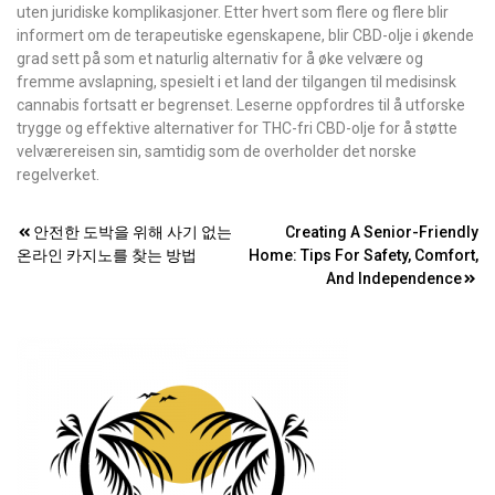
uten juridiske komplikasjoner. Etter hvert som flere og flere blir
informert om de terapeutiske egenskapene, blir CBD-olje i økende
grad sett på som et naturlig alternativ for å øke velvære og
fremme avslapning, spesielt i et land der tilgangen til medisinsk
cannabis fortsatt er begrenset. Leserne oppfordres til å utforske
trygge og effektive alternativer for THC-fri CBD-olje for å støtte
velværereisen sin, samtidig som de overholder det norske
regelverket.
Post
안전한 도박을 위해 사기 없는
Creating A Senior-Friendly
온라인 카지노를 찾는 방법
Home: Tips For Safety, Comfort,
navigation
And Independence