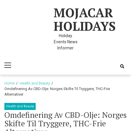
Skip
Skip
MOJACAR
to
to
navigation
content
HOLIDAYS
Holiday
Events News
Informer
Primary
Menu
Home
Health and Beauty
Omdefinering Av CBD-Olje: Norges Skifte Til Tryggere, THC-Frie
Alternativer
Health and Beauty
Omdefinering Av CBD-Olje: Norges
Skifte Til Tryggere, THC-Frie