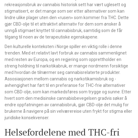
rekreasjonsbruk av cannabis historisk sett har vært uglesett og
stigmatisert, er det mange som ser etter alternativer som kan
lindre ulike plager uten den «rusen» som kommer fra THC. Dette
gjør CBD-olje til et attraktivt alternativ for dem som ønsker å
unngå stigmaet knyttet til cannabisbruk, samtidig som de får
tilgang til noen av de terapeutiske egenskapene.
Den kulturelle konteksten i Norge spiller en viktig rolle i denne
trenden. Med et relativt lavt forbruk av cannabis sammenlignet
med resten av Europa, og en regjering som opprettholder en
streng holdning til narkotikabruk, er mange nordmenn forsiktige
med hvordan de tilnærmer seg cannabisrelaterte produkter.
Assosiasjonen mellom cannabis og narkotikamisbruk og -
avhengighet har ført til en preferanse for THC-frie alternativer
som CBD-olje, som kan markedsføres som trygge og sunne. Etter
hvert som den medisinske cannabisbevegelsen gradvis søker å
endre oppfatningen av cannabisbruk, gjør CBD-olje det mulig for
brukerne å navigere på sin velværereise uten frykt for stigma eller
juridiske konsekvenser.
Helsefordelene med THC-fri