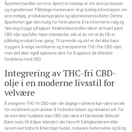
Åpenhet handler om hvor åpent et selskap er om sine prosesser
og ingredienser. Pålitelige merkevarer vil gi tydelig informasjon om
sine innkjøp, produksjonspraksis og laboratorieresultater. Denne
åpenheten gjør det mulig for forbrukerne å ta informerte valg og
føle seg trygge på kjøpet. Kvalitetskontrollen sikrer at hvert parti
CBD-olje oppfyller høye standarder, slik at du vet at du får et
pålitelig produkt hver gang. Til syvende og sist er det ikke bare
tryggere å velge sertifiserte og transparente THC-frie CBD-oljer,
men det øker også sjansene dine for å oppleve de tiltenkte
fordelene med CBD.
Integrering av THC-fri CBD-
olje i en moderne livsstil for
velvære
Å integrere THC-fri CBD-olje i de daglige rutinene kan være en lek
for nordmenn som ønsker å forbedre helsen og velværet sitt. For
de som liker hudpleie, kan CBD-olje være et fantastisk tilskudd.
Bare noen få dråper blandet i din favoritt fuktighetskrem eller
serum kan bidra til å berolige huden, redusere betennelse og til og