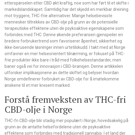
etterspørselen etter CBD økt kraftig, noe som har ført til et skifte i
markedslandskapet. Samtidig har det skjedd en merkbar dreining
mot tryggere, THC-frie alternativer. Mange helsebevisste
mennesker tiltrekkes av CBD-olje på grunn av de potensielle
terapeutiske effektene uten de psykoaktive egenskapene som
forbindes med THC. Denne økende preferansen gjenspeiler en
bredere forbrukertrend som favoriserer åpenhet, sikkerhet og
ikke-berusende løsninger innen urtetilskudd. I takt med at Norge
omfavner en mer helseorientert tilnærming, er fokuset på THC-
frie produkter ikke bare i tråd med folkehelsestandarder, men
baner også vei for innovasjon i CBD-bransjen. Denne artikkelen
utforsker implikasjonene av dette skiftet og belyser hvordan
Norge omdefinerer forbruket av CBD-olje for å imøtekomme
ønskene til et mer kresent marked.
Forstå fremveksten av THC-fri
CBD-olje i Norge
THC-fri CBD-olje blir stadig mer populært i Norge, hovedsakelig på
grunn av de antatte helsefordelene uten de psykoaktive
effektene som forbindes med tradisjonell cannabis. I et land der