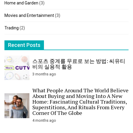
Home and Garden
(3)
Movies and Entertainment
(3)
Trading
(2)
Recent Posts
스포츠 중계를 무료로 보는 방법: 씨유티
비의 실용적 활용
3 months ago
What People Around The World Believe
About Buying and Moving Into A New
Home: Fascinating Cultural Traditions,
Superstitions, And Rituals From Every
Corner Of The Globe
4 months ago