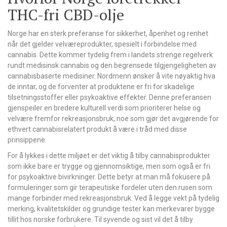
THC-fri CBD-olje
Norge har en sterk preferanse for sikkerhet, åpenhet og renhet
når det gjelder velværeprodukter, spesielt i forbindelse med
cannabis. Dette kommer tydelig frem i landets strenge regelverk
rundt medisinsk cannabis og den begrensede tilgjengeligheten av
cannabisbaserte medisiner. Nordmenn ønsker å vite nøyaktig hva
de inntar, og de forventer at produktene er fri for skadelige
tilsetningsstoffer eller psykoaktive effekter. Denne preferansen
gjenspeiler en bredere kulturell verdi som prioriterer helse og
velvære fremfor rekreasjonsbruk, noe som gjør det avgjørende for
ethvert cannabisrelatert produkt å være i tråd med disse
prinsippene.
For å lykkes i dette miljøet er det viktig å tilby cannabisprodukter
som ikke bare er trygge og gjennomsiktige, men som også er fri
for psykoaktive bivirkninger. Dette betyr at man må fokusere på
formuleringer som gir terapeutiske fordeler uten den rusen som
mange forbinder med rekreasjonsbruk. Ved å legge vekt på tydelig
merking, kvalitetskilder og grundige tester kan merkevarer bygge
tillit hos norske forbrukere. Til syvende og sist vil det å tilby