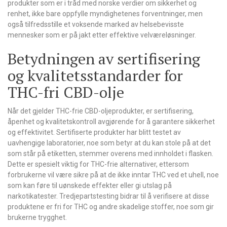
produkter som er i tråd med norske verdier om sikkerhet og
renhet, ikke bare oppfylle myndighetenes forventninger, men
også tilfredsstille et voksende marked av helsebevisste
mennesker som er på jakt etter effektive velværeløsninger.
Betydningen av sertifisering
og kvalitetsstandarder for
THC-fri CBD-olje
Når det gjelder THC-frie CBD-oljeprodukter, er sertifisering,
åpenhet og kvalitetskontroll avgjørende for å garantere sikkerhet
og effektivitet. Sertifiserte produkter har blitt testet av
uavhengige laboratorier, noe som betyr at du kan stole på at det
som står på etiketten, stemmer overens med innholdet i flasken.
Dette er spesielt viktig for THC-frie alternativer, ettersom
forbrukerne vil være sikre på at de ikke inntar THC ved et uhell, noe
som kan føre til uønskede effekter eller gi utslag på
narkotikatester. Tredjepartstesting bidrar til å verifisere at disse
produktene er fri for THC og andre skadelige stoffer, noe som gir
brukerne trygghet.