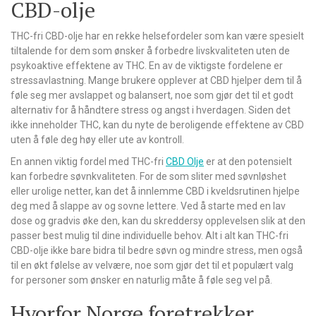
CBD-olje
THC-fri CBD-olje har en rekke helsefordeler som kan være spesielt
tiltalende for dem som ønsker å forbedre livskvaliteten uten de
psykoaktive effektene av THC. En av de viktigste fordelene er
stressavlastning. Mange brukere opplever at CBD hjelper dem til å
føle seg mer avslappet og balansert, noe som gjør det til et godt
alternativ for å håndtere stress og angst i hverdagen. Siden det
ikke inneholder THC, kan du nyte de beroligende effektene av CBD
uten å føle deg høy eller ute av kontroll.
En annen viktig fordel med THC-fri
CBD Olje
er at den potensielt
kan forbedre søvnkvaliteten. For de som sliter med søvnløshet
eller urolige netter, kan det å innlemme CBD i kveldsrutinen hjelpe
deg med å slappe av og sovne lettere. Ved å starte med en lav
dose og gradvis øke den, kan du skreddersy opplevelsen slik at den
passer best mulig til dine individuelle behov. Alt i alt kan THC-fri
CBD-olje ikke bare bidra til bedre søvn og mindre stress, men også
til en økt følelse av velvære, noe som gjør det til et populært valg
for personer som ønsker en naturlig måte å føle seg vel på.
Hvorfor Norge foretrekker