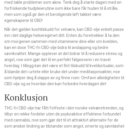
med takle problemer som akne. Tenk deg å starte dagen med en
forfriskende hudpleierutine som ikke bare får huden til å stråle,
men som også gir den et beroligende løft takket være
egenskapene til CBD!
Når det gjelder kosttilskudd for velvære, kan CBD-olje enkelt passe
inn i det daglige helseregimet ditt. Enten du foretrekker å ta den
om morgenen sammen med vitaminene dine eller om kvelden,
kan en dose THC-fri CBD-olje bidra til avslapping og bedre
søvnkvalitet. Mange opplever at det bidrar til å redusere stress og
angst, noe som gjør det til en perfekt følgesvenn i en travel
hverdag. I tillegg kan det være et fint tilskudd til kveldsritualer, som
å blande det i urtete eller bruke det under meditasjonsøkter, noe
som hjelper deg å slappe av og finne roen. Omfavn allsidigheten til
CBD-olje og se hvordan den kan forbedre hverdagen din!
Konklusjon
THC-fri CBD-olje har fått fotfeste i den norske velværetrenden, og
tilbyr en rekke fordeler uten de psykoaktive effektene forbundet
med cannabis, noe som gjør det til et attraktivt alternativ for de
som ønsker lindring av tilstander som angst, smerte og søvnløshet