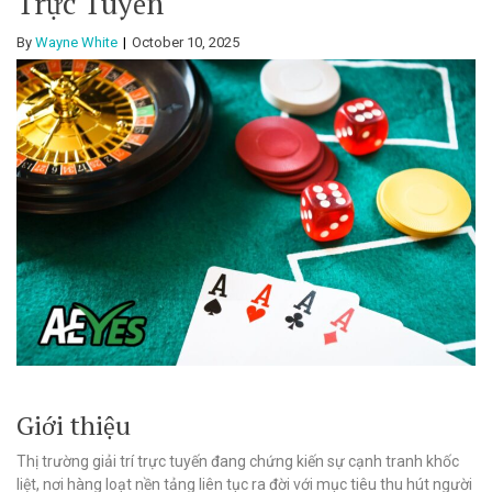
Trực Tuyến
By
Wayne White
October 10, 2025
Giới thiệu
Thị trường giải trí trực tuyến đang chứng kiến sự cạnh tranh khốc
liệt, nơi hàng loạt nền tảng liên tục ra đời với mục tiêu thu hút người