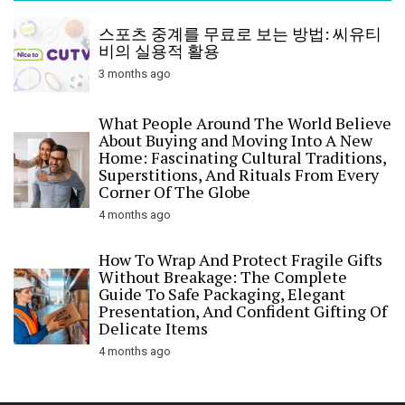
스포츠 중계를 무료로 보는 방법: 씨유티
비의 실용적 활용
3 months ago
What People Around The World Believe
About Buying and Moving Into A New
Home: Fascinating Cultural Traditions,
Superstitions, And Rituals From Every
Corner Of The Globe
4 months ago
How To Wrap And Protect Fragile Gifts
Without Breakage: The Complete
Guide To Safe Packaging, Elegant
Presentation, And Confident Gifting Of
Delicate Items
4 months ago