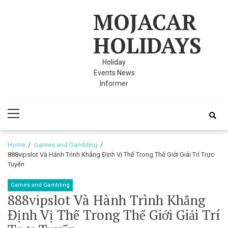
Skip
Skip
MOJACAR
to
to
navigation
content
HOLIDAYS
Holiday
Events News
Informer
Primary
Menu
Home
Games and Gambling
888vipslot Và Hành Trình Khẳng Định Vị Thế Trong Thế Giới Giải Trí Trực
Tuyến
Games and Gambling
888vipslot Và Hành Trình Khẳng
Định Vị Thế Trong Thế Giới Giải Trí