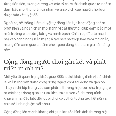
tầng tiên tiến, tương đương với các tổ chức tài chính quốc tế, nhằm
đảm bảo mọi thông tin cá nhân và giao dịch của người chơi luôn
được bảo vệ tuyệt đối.
Ngoài ra, hệ thống kiểm duyệt tự động liên tục hoạt động nhằm
phát hiện và ngăn chặn mọi hành vi bất thường, giúp đảm bảo một
môi trường chơi công bằng và minh bạch. Chính sự đầu tư mạnh
mẽ vào công nghệ bảo mật đã tạo nên một lớp bảo vệ vững chắc,
mang đến cảm giác an tâm cho người dùng khi tham gia nền tảng
này.
Cộng đồng người chơi gắn kết và phát
triển mạnh mẽ
Một yếu tố quan trọng khác giúp 888vipslot khẳng định vị thế chính
là khả năng xây dựng cộng đồng người chơi sôi động và gắn bó.
Thay vì chỉ tập trung vào sản phẩm, thương hiệu còn chú trọng tạo
ra các hoạt động giao lưu, sự kiện trực tuyến và chương trình
khuyến mãi đặc biệt để người chơi có cơ hội tương tác, kết nối và
chia sẻ kinh nghiệm với nhau.
Cộng đồng lớn mạnh không chỉ giúp lan tỏa hình ảnh thương hiệu