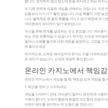
합니다. 정직하지 않고 당신의 돈을 속이려고 하는 카지
또 다른 전략은 적절한 게임을 선택하는 것입니다. 모든 
임들보다 이기기가 훨씬 쉽습니다. 이길 확률이 가장 높은
니다. 블랙잭은 꽤 좋은 확률을 가지고 있기 때문에 또 다
여러분에게 유리하지 않기 때문입니다.
자신을 위해 한계를 설정하는 것도 중요합니다. 여러분이 연
하는 것은 유혹적일 수 있습니다. 하지만, 이것은 여러분의
얼마나 손해를 볼지에 대한 제한을 설정하고, 그것을 고수
에 돌아오세요.
마지막으로, 도박은 재미있어야 한다는 것을 기억하세요! 
은 의미가 없습니다. 도박은 적당히 해야 합니다
온라인 카지노에서 책임감 
온라인 카지노에서 게임을 할 때, 책임감 있게 게임을 할 
1. 예산을 정하고 고수하세요.
게임을 시작하기 전에, 여러분이 얼마나 편안하게 사용하
수해야 합니다. 도박의 흥분에 휘말려 의도했던 것보다 더 
러분이 궤도를 유지하는 데 도움이 될 것입니다.