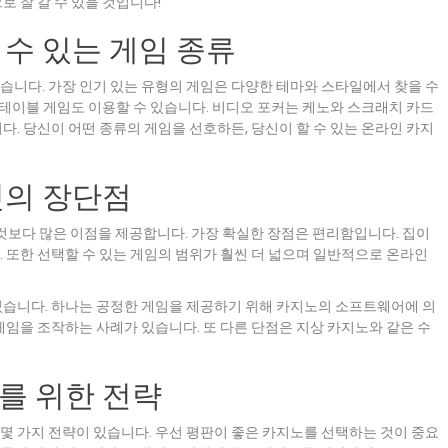
로 잘 갈 수 있을 것입니다!
수 있는 게임 종류
습니다. 가장 인기 있는 유형의 게임은 다양한 테마와 스타일에서 찾을 수
은 테이블 게임도 이용할 수 있습니다. 비디오 포커는 케노와 스크래치 카드
다. 당신이 어떤 종류의 게임을 선호하든, 당신이 할 수 있는 온라인 카지
것의 장단점
보다 많은 이점을 제공합니다. 가장 확실한 장점은 편리함입니다. 집이
. 또한 선택할 수 있는 게임의 범위가 훨씬 더 넓으며 일반적으로 온라인
 있습니다. 하나는 공정한 게임을 제공하기 위해 카지노의 소프트웨어에 의
게임을 조작하는 사례가 있습니다. 또 다른 단점은 지상 카지노와 같은 수
를 위한 전략
몇 가지 전략이 있습니다. 우선 평판이 좋은 카지노를 선택하는 것이 중요