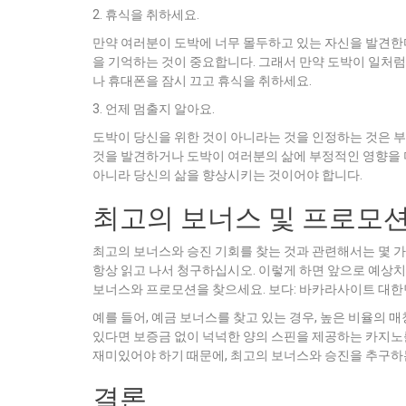
2. 휴식을 취하세요.
만약 여러분이 도박에 너무 몰두하고 있는 자신을 발견한다
을 기억하는 것이 중요합니다. 그래서 만약 도박이 일처
나 휴대폰을 잠시 끄고 휴식을 취하세요.
3. 언제 멈출지 알아요.
도박이 당신을 위한 것이 아니라는 것을 인정하는 것은 부
것을 발견하거나 도박이 여러분의 삶에 부정적인 영향을 
아니라 당신의 삶을 향상시키는 것이어야 합니다.
최고의 보너스 및 프로모션
최고의 보너스와 승진 기회를 찾는 것과 관련해서는 몇 가
항상 읽고 나서 청구하십시오. 이렇게 하면 앞으로 예상치 
보너스와 프로모션을 찾으세요. 보다:
바카라사이트 대한
예를 들어, 예금 보너스를 찾고 있는 경우, 높은 비율의 
있다면 보증금 없이 넉넉한 양의 스핀을 제공하는 카지노
재미있어야 하기 때문에, 최고의 보너스와 승진을 추구하는
결론