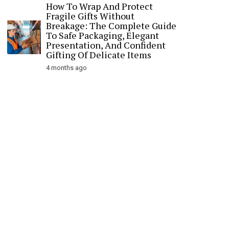
How To Wrap And Protect
Fragile Gifts Without
Breakage: The Complete Guide
To Safe Packaging, Elegant
Presentation, And Confident
Gifting Of Delicate Items
4 months ago