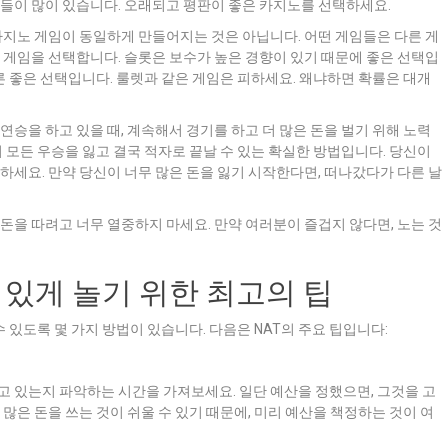
노들이 많이 있습니다. 오래되고 평판이 좋은 카지노를 선택하세요.
카지노 게임이 동일하게 만들어지는 것은 아닙니다. 어떤 게임들은 다른 게
 게임을 선택합니다. 슬롯은 보수가 높은 경향이 있기 때문에 좋은 선택입
른 좋은 선택입니다. 룰렛과 같은 게임은 피하세요. 왜냐하면 확률은 대개
승을 하고 있을 때, 계속해서 경기를 하고 더 많은 돈을 벌기 위해 노력
 모든 우승을 잃고 결국 적자로 끝날 수 있는 확실한 방법입니다. 당신이
하세요. 만약 당신이 너무 많은 돈을 잃기 시작한다면, 떠나갔다가 다른 날
돈을 따려고 너무 열중하지 마세요. 만약 여러분이 즐겁지 않다면, 노는 것
있게 놀기 위한 최고의 팁
수 있도록 몇 가지 방법이 있습니다. 다음은 NAT의 주요 팁입니다:
고 있는지 파악하는 시간을 가져보세요. 일단 예산을 정했으면, 그것을 고
많은 돈을 쓰는 것이 쉬울 수 있기 때문에, 미리 예산을 책정하는 것이 여