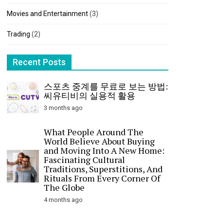
Movies and Entertainment
(3)
Trading
(2)
Recent Posts
스포츠 중계를 무료로 보는 방법:
씨유티비의 실용적 활용
3 months ago
What People Around The
World Believe About Buying
and Moving Into A New Home:
Fascinating Cultural
Traditions, Superstitions, And
Rituals From Every Corner Of
The Globe
4 months ago