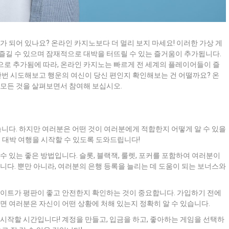
가 되어 있나요? 온라인 카지노보다 더 멀리 보지 마세요! 이러한 가상 게
즐길 수 있으며 잠재적으로 대박을 터뜨릴 수 있는 즐거움이 추가됩니다.
로 추가됨에 따라, 온라인 카지노는 빠르게 전 세계의 플레이어들이 즐
한번 시도해보고 행운의 여신이 당신 편인지 확인해보는 건 어떨까요? 온
 모든 것을 살펴보면서 참여해 보십시오.
습니다. 하지만 여러분은 어떤 것이 여러분에게 적합한지 어떻게 알 수 있을
 대박 여행을 시작할 수 있도록 도와드립니다!
 있는 좋은 방법입니다. 슬롯, 블랙잭, 룰렛, 포커를 포함하여 여러분이
니다. 뿐만 아니라, 여러분의 은행 등록을 늘리는 데 도움이 되는 보너스와
사이트가 평판이 좋고 안전한지 확인하는 것이 중요합니다. 가입하기 전에
면 여러분은 자신이 어떤 상황에 처해 있는지 정확히 알 수 있습니다.
시작할 시간입니다! 계정을 만들고, 입금을 하고, 좋아하는 게임을 선택하